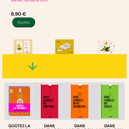
Sortie : octobre 2017
8,90
€
q
Ajoutez
u
a
n
t
i
t
é
d
e
D
A
N
S
L
A
Q
U
E
L
GOÛTEZ LA
DANS
DANS
DANS