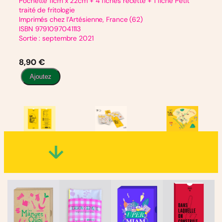
Pochette 11cm x 22cm + 4 fiches recette + 1 fiche Petit
traité de fritologie
Imprimés chez l’Artésienne, France (62)
ISBN 9791097041113
Sortie : septembre 2021
8,90
€
q
Ajoutez
u
a
n
t
i
t
é
d
e
D
A
N
S
L
A