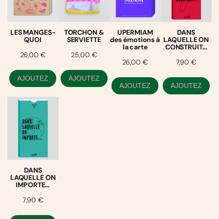
Q
U
E
L
LES MANGES-
TORCHON &
UPERMIAM
DANS
L
QUOI
SERVIETTE
des émotions à
LAQUELLE ON
la carte
CONSTRUIT…
E
26,00
€
25,00
€
O
26,00
€
7,90
€
N
A
AJOUTEZ
AJOUTEZ
L
AJOUTEZ
AJOUTEZ
A
P
A
T
A
T
E
…
DANS
LAQUELLE ON
IMPORTE…
7,90
€