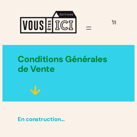
Aller
au
contenu
Conditions Générales
de Vente
En construction…