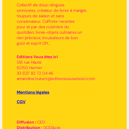
Collectif de doux-dingues
omnivores, créateur de livres à manger,
toujours de saison et sans
conservateur. Coffrets-recettes
pour et par des cuisiniers du
quotidien, livres-objets culinaires un
rien précieux, incubateurs de bon
goût et esprit DIY…
Editions Vous êtes ici
126 rue Haute
62150 Hermin
33 (0)7 82 72 04 46
amandine.hubert@editionsvousetesici.com
Mentions légales
CGV
Diffusion :
CED
Distribution :
DOD&cie