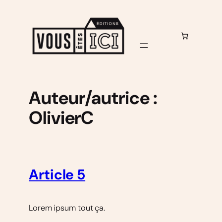
Aller
au
contenu
Auteur/autrice :
OlivierC
Article 5
Lorem ipsum tout ça.